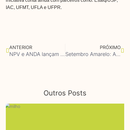
iniciativa conta ainda com parceiros como: Esalq/USP,
IAC, UFMT, UFLA e UFPR.
Anterior
Pró
ANTERIOR
PRÓXIMO
NPV e ANDA lançam curso básico sobre fertilizantes
Setembro Amarelo: Alimentação e Saúde Mental
Outros Posts