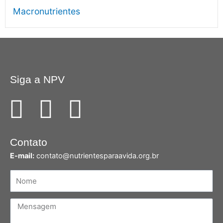
Macronutrientes
Siga a NPV
F
I
Y
a
n
o
Contato
c
s
u
E-mail:
contato@nutrientesparaavida.org.br
e
t
t
Nome
b
a
u
Mensagem