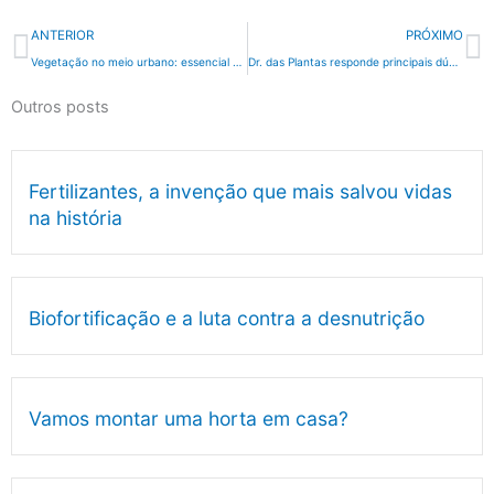
Anterior
P
ANTERIOR
PRÓXIMO
Vegetação no meio urbano: essencial ao ecossistema
Dr. das Plantas responde principais dúvidas sobre fertilizantes
Outros posts
Fertilizantes, a invenção que mais salvou vidas
na história
Biofortificação e a luta contra a desnutrição
Vamos montar uma horta em casa?