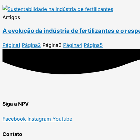
Artigos
A evolução da indústria de fertilizantes e o resp
Página
1
Página
2
Página
3
Página
4
Página
5
Siga a NPV
Facebook
Instagram
Youtube
Contato