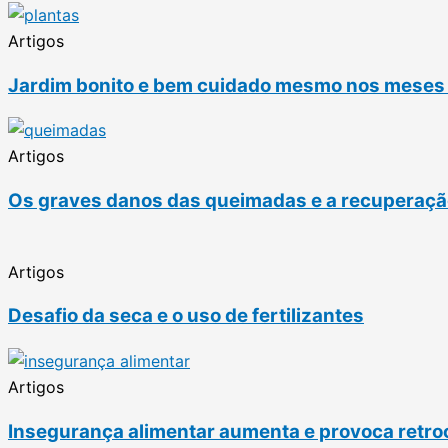
Artigos
Jardim bonito e bem cuidado mesmo nos meses d
Artigos
Os graves danos das queimadas e a recuperação 
Artigos
Desafio da seca e o uso de fertilizantes
Artigos
Insegurança alimentar aumenta e provoca retro