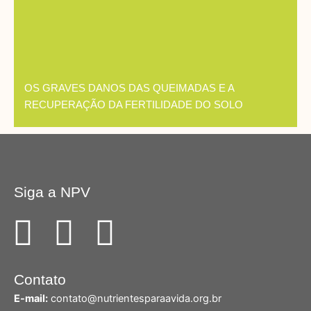
OS GRAVES DANOS DAS QUEIMADAS E A
RECUPERAÇÃO DA FERTILIDADE DO SOLO
Siga a NPV
F
I
Y
a
n
o
Contato
c
s
u
E-mail:
contato@nutrientesparaavida.org.br