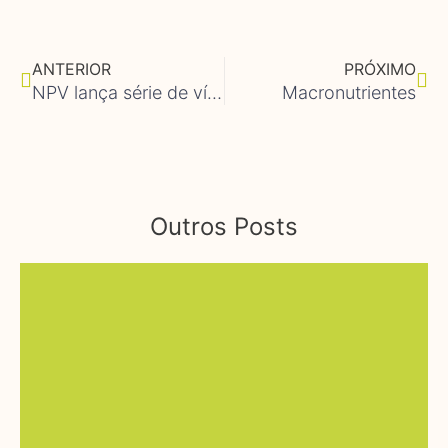
Anterior
Pró
ANTERIOR
PRÓXIMO
NPV lança série de vídeos respondendo dúvidas e um quiz que ressalta a importância dos fertilizantes
Macronutrientes
Outros Posts