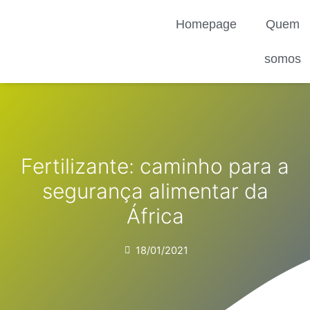
Ir
Homepage
Quem
para
o
conteúdo
somos
Fertilizante: caminho para a
segurança alimentar da
África
18/01/2021