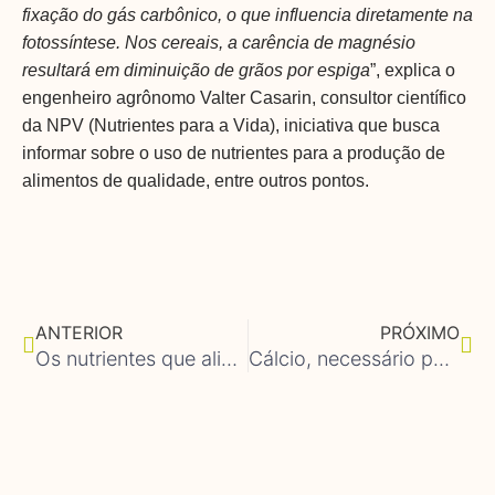
fixação do gás carbônico, o que influencia diretamente na
fotossíntese. Nos cereais, a carência de magnésio
resultará em diminuição de grãos por espiga
”, explica o
engenheiro agrônomo Valter Casarin, consultor científico
da NPV (Nutrientes para a Vida), iniciativa que busca
informar sobre o uso de nutrientes para a produção de
alimentos de qualidade, entre outros pontos.
Anterior
Pró
ANTERIOR
PRÓXIMO
Os nutrientes que alimentam a vida no planeta
Cálcio, necessário para seres humanos e plantas