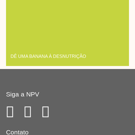
DÊ UMA BANANA À DESNUTRIÇÃO
Siga a NPV
F
I
Y
a
n
o
Contato