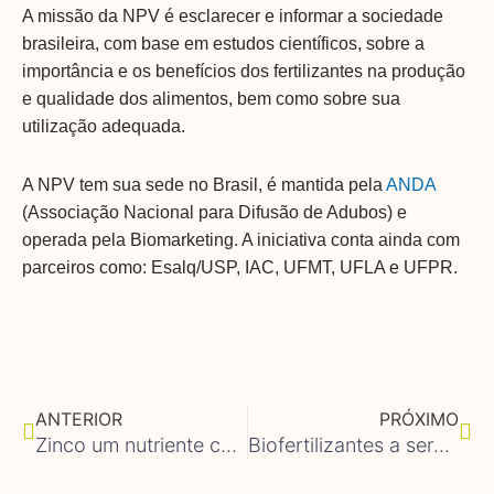
A missão da NPV é esclarecer e informar a sociedade
brasileira, com base em estudos científicos, sobre a
importância e os benefícios dos fertilizantes na produção
e qualidade dos alimentos, bem como sobre sua
utilização adequada.
A NPV tem sua sede no Brasil, é mantida pela
ANDA
(Associação Nacional para Difusão de Adubos) e
operada pela Biomarketing. A iniciativa conta ainda com
parceiros como: Esalq/USP, IAC, UFMT, UFLA e UFPR.
Anterior
Pró
ANTERIOR
PRÓXIMO
Zinco um nutriente chave para nossa saúde
Biofertilizantes a serviço da produção sustentável de alimentos