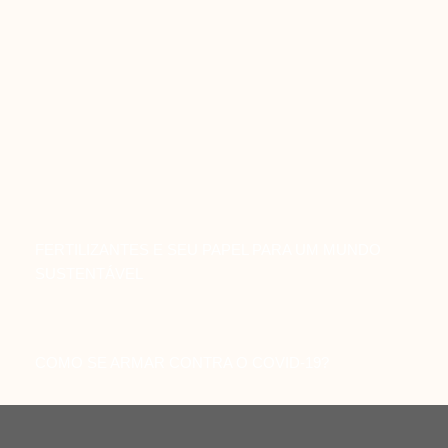
FERTILIZANTES E SEU PAPEL PARA UM MUNDO
SUSTENTÁVEL
COMO SE ARMAR CONTRA O COVID-19?