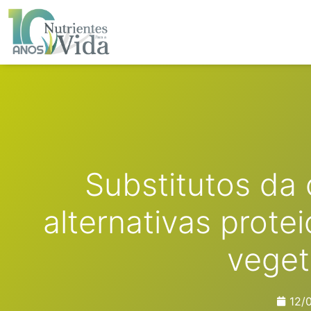
Ir
para
o
conteúdo
Substitutos da 
alternativas prote
veget
12/