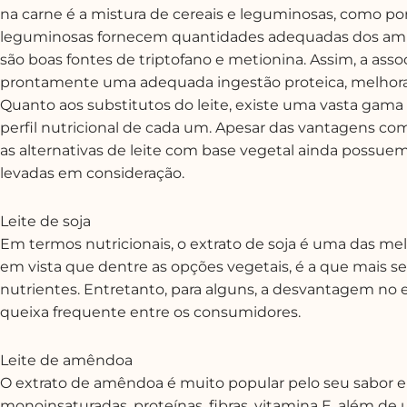
na carne é a mistura de cereais e leguminosas, como por 
leguminosas fornecem quantidades adequadas dos aminoác
são boas fontes de triptofano e metionina. Assim, a ass
prontamente uma adequada ingestão proteica, melhoran
Quanto aos substitutos do leite, existe uma vasta gama
perfil nutricional de cada um. Apesar das vantagens com
as alternativas de leite com base vegetal ainda possue
levadas em consideração.
Leite de soja
Em termos nutricionais, o extrato de soja é uma das melh
em vista que dentre as opções vegetais, é a que mais 
nutrientes. Entretanto, para alguns, a desvantagem no 
queixa frequente entre os consumidores.
Leite de amêndoa
O extrato de amêndoa é muito popular pelo seu sabor 
monoinsaturadas, proteínas, fibras, vitamina E, além d