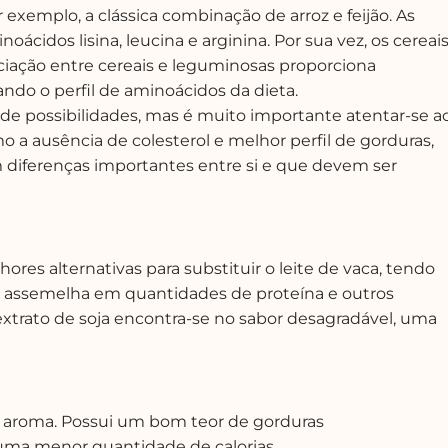
exemplo, a clássica combinação de arroz e feijão. As
idos lisina, leucina e arginina. Por sua vez, os cereai
ociação entre cereais e leguminosas proporciona
do o perfil de aminoácidos da dieta.
 de possibilidades, mas é muito importante atentar-se a
o a ausência de colesterol e melhor perfil de gorduras,
m diferenças importantes entre si e que devem ser
ores alternativas para substituir o leite de vaca, tendo
se assemelha em quantidades de proteína e outros
extrato de soja encontra-se no sabor desagradável, uma
e aroma. Possui um bom teor de gorduras
e uma menor quantidade de calorias.