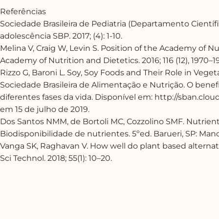
Referências
Sociedade Brasileira de Pediatria (Departamento Científi
adolescência SBP. 2017; (4): 1-10.
Melina V, Craig W, Levin S. Position of the Academy of Nu
Academy of Nutrition and Dietetics. 2016; 116 (12), 1970–
Rizzo G, Baroni L. Soy, Soy Foods and Their Role in Vegetar
Sociedade Brasileira de Alimentação e Nutrição. O benef
diferentes fases da vida. Disponível em: http://sban.clo
em 15 de julho de 2019.
Dos Santos NMM, de Bortoli MC, Cozzolino SMF. Nutriente
Biodisponibilidade de nutrientes. 5ºed. Barueri, SP: Mano
Vanga SK, Raghavan V. How well do plant based alternati
Sci Technol. 2018; 55(1): 10–20.
Anterior