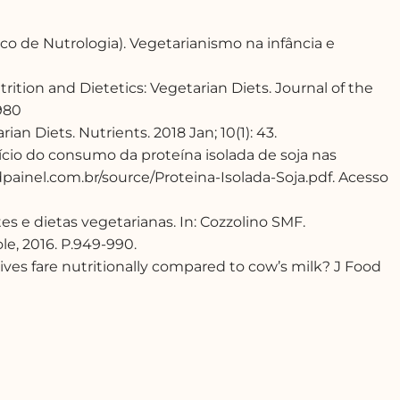
co de Nutrologia). Vegetarianismo na infância e
trition and Dietetics: Vegetarian Diets. Journal of the
1980
ian Diets. Nutrients. 2018 Jan; 10(1): 43.
ício do consumo da proteína isolada de soja nas
udpainel.com.br/source/Proteina-Isolada-Soja.pdf. Acesso
s e dietas vegetarianas. In: Cozzolino SMF.
le, 2016. P.949-990.
ves fare nutritionally compared to cow’s milk? J Food