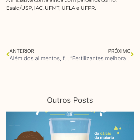
A iniciativa conta ainda com parceiros como:
Esalq/USP, IAC, UFMT, UFLA e UFPR.
Anterior
Pr
ANTERIOR
PRÓXIMO
Além dos alimentos, fertilizantes são essenciais para diversos outros segmentos da economia
“Fertilizantes melhoram a saúde não só das plantas, mas também do homem”, afirma especialista
Outros Posts