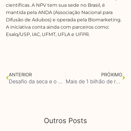
científicas.
A NPV tem sua sede no Brasil, é
mantida pela ANDA (Associação Nacional para
Difusão de Adubos) e operada pela Biomarketing.
A iniciativa conta ainda com parceiros como:
Esalq/USP, IAC, UFMT, UFLA e UFPR.
Anterior
Pr
ANTERIOR
PRÓXIMO
Desafio da seca e o uso de fertilizantes
Mais de 1 bilhão de refeições são desperdiçadas diariamente no mundo
Outros Posts