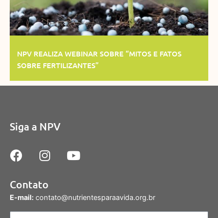
NPV REALIZA WEBINAR SOBRE “MITOS E FATOS
SOBRE FERTILIZANTES”
Siga a NPV
F
I
Y
a
n
o
c
s
u
Contato
e
t
t
b
a
u
E-mail:
contato@nutrientesparaavida.org.br
o
g
b
Nome