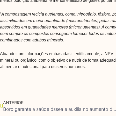
menos poluição ambiental e menos emissão de gases poluente
“
A compostagem recicla nutrientes, como: nitrogênio, fósforo, p
assimilidados em maior quantidade (macronutrientes) pelas raíz
absorvidos em quantidades menores (micronutrientes). A comp
nem sempre os compostos conseguem fornecer todos os nutrien
combinados com adubos minerais.
Atuando com informações embasadas cientificamente, a NPV info
mineral ou orgânico, com o objetivo de nutrir de forma adequa
alimentar e nutricional para os seres humanos.
Anterior
ANTERIOR
Boro garante a saúde óssea e auxilia no aumento de massa mus