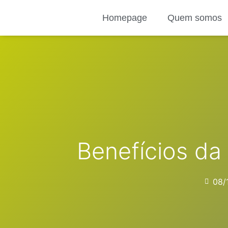
Ir
Homepage
Quem somos
para
o
conteúdo
Benefícios d
08/