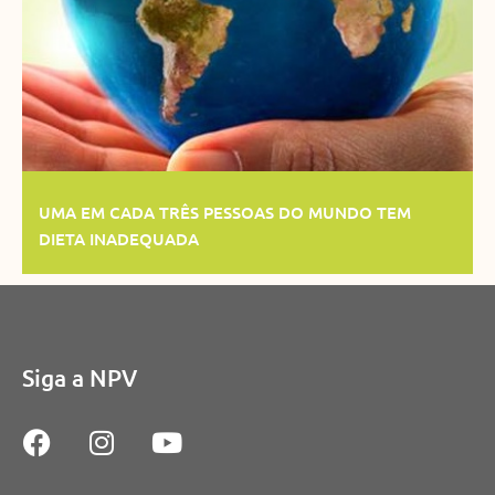
UMA EM CADA TRÊS PESSOAS DO MUNDO TEM
DIETA INADEQUADA
Siga a NPV
F
I
Y
a
n
o
c
s
u