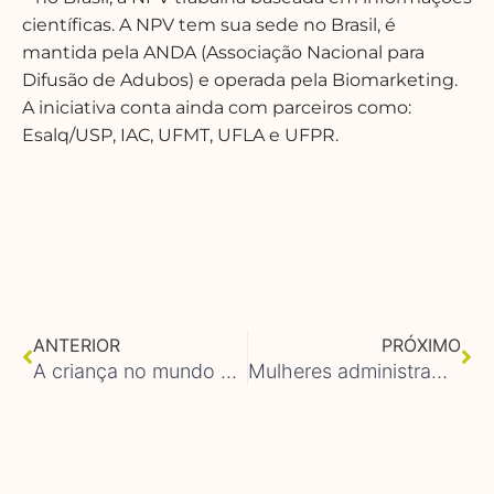
científicas.
A NPV tem sua sede no Brasil, é
mantida pela ANDA (Associação Nacional para
Difusão de Adubos) e operada pela Biomarketing.
A iniciativa conta ainda com parceiros como:
Esalq/USP, IAC, UFMT, UFLA e UFPR.
Anterior
Pr
ANTERIOR
PRÓXIMO
A criança no mundo oculto dos solos e plantas
Mulheres administram 30 milhões de hectares do agronegócio brasileiro